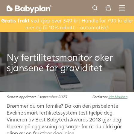
Gratis frakt
ved kjøp over 349 kr | Handle for 799 kr eller
mer og få 10% rabatt – automatisk!
Ny fertilitetsmonitor øker
sjansene for graviditet
Senest oppdatert 1 september 2023
Forfatter
Ida Madsen
Drømmer du om familie? Da kan den prisbelønte
Eveline smart fertilitetssystem test hjelpe deg.
Vinneren av Best Babytech Awards 2018 gjør deg
klokere på eggløsning og sørger for at du aldri går
glipp av en fruktbar dag igjen.