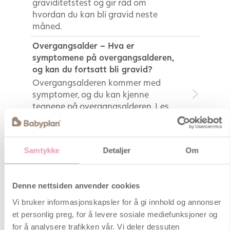
graviditetstest og gir råd om
hvordan du kan bli gravid neste
måned.
Overgangsalder – Hva er
symptomene på overgangsalderen,
og kan du fortsatt bli gravid?
Overgangsalderen kommer med
symptomer, og du kan kjenne
tegnene på overgangsalderen. Les
videre for å få tips om hvordan du
kan bli gravid nær
overgangsalderen.
Samtykke
Detaljer
Om
Fertilitetsbehandling – slik kommer
du i gang!
Vurderer du å sette i gang med
Denne nettsiden anvender cookies
fertilitetsbehandling har du sikkert
Vi bruker informasjonskapsler for å gi innhold og annonser
mange spørsmål til både behandling
et personlig preg, for å levere sosiale mediefunksjoner og
og pris. Få svar fra Katrine Haahr,
for å analysere trafikken vår. Vi deler dessuten