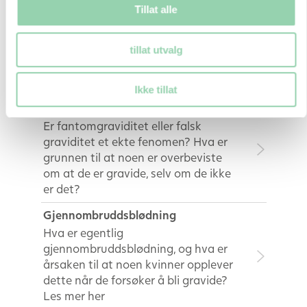
Svenske Alexandra deler sine
Tillat alle
erfaringer med Babyplans test
I denne FAQ har vi samlet
Alexandras erfaring og erfaringer
tillat utvalg
med Babyplans produkter under
reisen mot ønskebarnet. Les mer her
Ikke tillat
Fantomgraviditet – Eksisterer det?
Er fantomgraviditet eller falsk
graviditet et ekte fenomen? Hva er
grunnen til at noen er overbeviste
om at de er gravide, selv om de ikke
er det?
Gjennombruddsblødning
Hva er egentlig
gjennombruddsblødning, og hva er
årsaken til at noen kvinner opplever
dette når de forsøker å bli gravide?
Les mer her