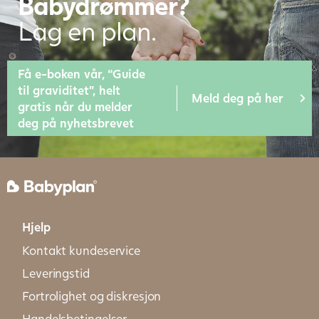
Babydrømmer?
Lag en plan.
Få e-boken vår, “Guide
til graviditet”, helt
Meld deg på her
gratis når du melder
deg på nyhetsbrevet
Hjelp
Kontakt kundeservice
Leveringstid
Fortrolighet og diskresjon
Handelsbetingelser