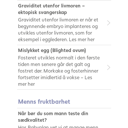
Graviditet utenfor livmoren –
ektopisk svangerskap
Graviditet utenfor livmoren er når et
begynnende embryo implanteres og
utvikles utenfor livmoren, som for
eksempel i egglederen. Les mer her
Mislykket egg (Blighted ovum)
Fosteret utvikles normalt i den første
tiden men senere går det galt og
fostret dør. Morkake og fosterhinner
fortsetter imidlertid å vokse – Les
mer her
Menns fruktbarhet
Når bør du som mann teste din
sædkvalitet?
Hos Babyplan vet vi at mange menn