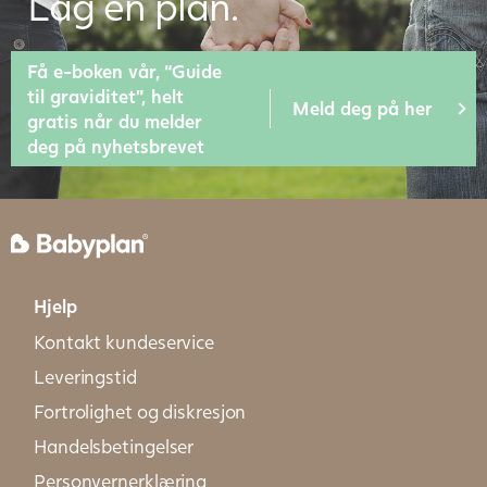
Lag en plan.
Få e-boken vår, “Guide
til graviditet”, helt
Meld deg på her
gratis når du melder
deg på nyhetsbrevet
Hjelp
Kontakt kundeservice
Leveringstid
Fortrolighet og diskresjon
Handelsbetingelser
Personvernerklæring