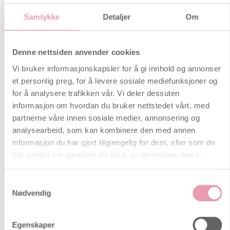
Tretthet og søvnforstyrrelser
Samtykke
Detaljer
Om
Noen gravide er usedvanlig
energiske under graviditeten, mens
Denne nettsiden anvender cookies
andre er trette og utmattede,
spesielt i de siste månedene. Les mer
Vi bruker informasjonskapsler for å gi innhold og annonser
om årsakene til dette.
et personlig preg, for å levere sosiale mediefunksjoner og
for å analysere trafikken vår. Vi deler dessuten
Åndenød
informasjon om hvordan du bruker nettstedet vårt, med
De fleste opplever, spesielt mot
partnerne våre innen sosiale medier, annonsering og
slutten av graviditeten, åndenød når
analysearbeid, som kan kombinere den med annen
de anstrenger seg eller går opp en
informasjon du har gjort tilgjengelig for dem, eller som de
bakke eller trapper. Les mer om
har samlet inn gjennom din bruk av tjenestene deres.
hvorfor.
Halsbrann
Samtykkevalg
Halsbrann forekommer vanligvis
Nødvendig
bare senere i svangerskapet, og
skyldes at magesekken tømmer seg
Egenskaper
langsommere og at barnet presser