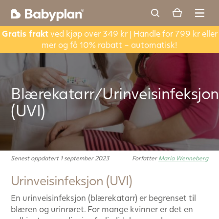
Gratis frakt
ved kjøp over 349 kr | Handle for 799 kr eller
mer og få 10% rabatt – automatisk!
Blærekatarr/Urinveisinfeksjon
(UVI)
Senest oppdatert 1 september 2023
Forfatter
Maria Wenneberg
Urinveisinfeksjon (UVI)
En urinveisinfeksjon (blærekatarr) er begrenset til
blæren og urinrøret. For mange kvinner er det en