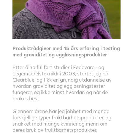
Produktrådgiver med 15 års erfaring i testing
med
graviditet og eggløsningsprodukter
Etter å ha fullført studier i Fødevare- og
Legemiddelsteknikk i 2003, startet jeg på
Clearblue
, og fikk en grundig utdannelse av
hvordan
graviditet og eggløsningstester
fungerer
, og ikke minst hvordan og når de
brukes best.
Gjennom årene har jeg jobbet med mange
forskjellige typer
fruktbarhetsprodukter
, og
snakket med mange kvinner og menn om
deres bruk av fruktbarhetsprodukter.