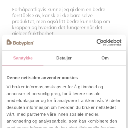
Forhåpentligvis kunne jeg gi dem en bedre
forståelse av, kanskje ikke bare selve
produktet, men også litt bedre kunnskap om
kroppen og hvordan det fungerer når det
gjelder fruktbarhet.
Jeg har vært gift i 35 år, har tre barn og fem
barnebarn - som alle er til stor glede for meg
(og mannen min), og siden vi bor ikke så langt
Samtykke
Detaljer
Om
fra hverandre, har vi mulighet for å ses ofte.
Kontakt meg
her
Denne nettsiden anvender cookies
Vi bruker informasjonskapsler for å gi innhold og
Artikler av Ane Jönsson
annonser et personlig preg, for å levere sosiale
mediefunksjoner og for å analysere trafikken vår. Vi deler
dessuten informasjon om hvordan du bruker nettstedet
Brevet til mannen
16. oktober 2019
vårt, med partnerne våre innen sosiale medier,
Din livsstil er viktig for din fruktbarhet –
annonsering og analysearbeid, som kan kombinere den
KRAM-anbefalinger
26. februar 2019
med annen informasjon du har gjort tilgjengelig for dem,