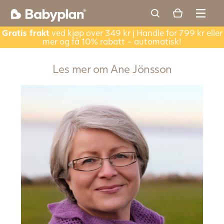
Gratis frakt
ved kjøp over 349 kr | Handle for 799 kr eller
mer og få 10% rabatt – automatisk!
Les mer om
Ane Jönsson