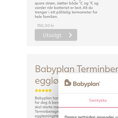
spare strøm, støtter både °C og °F, og
varsler når batteriet er lavt. Alt du
trenger i ett pålitelig termometer for
hele familien.
350,00
kr
Utsolgt
Babyplan Terminbe
eggløsningstestber
Vurdert
Babyplan har gjort det lett og enkelt
5.00
Samtykke
av 5
for deg å beregne termin og når du
skal starte med eggløsningstesten.
Terminberegneren og
eggløsningstestberegneren er et
Denne nettsiden anvender c