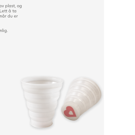
v plast, og
Lett å ta
når du er
nlig.