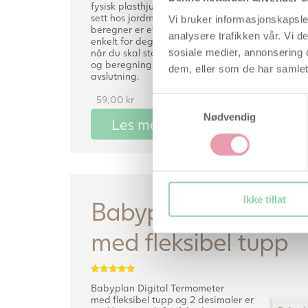
fysisk plasthjul som du kanskje har
sett hos jordmor eller lege. Babyplans
Vi bruker informasjonskapsler
beregner er et verktøy som gjør det
analysere trafikken vår. Vi 
enkelt for deg å holde oversikt over
når du skal starte eggløsningstesting
sosiale medier, annonsering 
og beregning av dagen for
dem, eller som de har samlet
avslutning.
59,00
kr
Samtykkevalg
Nødvendig
Les mer her
Ikke tillat
Babyplan digitalt 
med fleksibel tupp
Vurdert
Babyplan Digital Termometer
5.00
av 5
med fleksibel tupp og 2 desimaler er