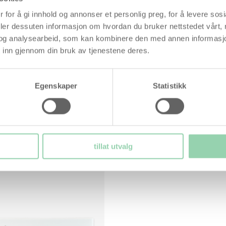
Gjenbrukbar i opptil 6 sykl
100% medisinsk silikon
 for å gi innhold og annonser et personlig preg, for å levere sos
Hormonfri
deler dessuten informasjon om hvordan du bruker nettstedet vårt,
CE-merket medisinsk utsty
og analysearbeid, som kan kombinere den med annen informasjon d
 inn gjennom din bruk av tjenestene deres.
639,00
kr
Egenskaper
Statistikk
Les mer her
tillat utvalg
termometer