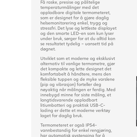
Få raske, presise og pålitelige
temperaturmålinger med det
oppladbare digitale termometeret,
som er designet for å gjøre daglig
helsemonitorering enkel, trygg og
stressfri. Det lyse og lettleste displayet
og den smarte LED-en som kun lyser
under bruk, sørger for at du alltid kan
se resultatet tydelig – uansett tid på
døgnet.
Utviklet som et moderne og eksklusivt
alternativ til vanlige termometre, gjør
det kompakte og lette designet det
komfortabelt å håndtere, mens den
fleksible tuppen og de myke varslene
(pip og vibrasjon) forteller deg
nøyaktig når målingen er ferdig. Med
innebygd minne for siste måling, et
langtidsvarende oppladbart
litiumbatteri og praktisk USB-C-
lading er dette et moderne verktøy
laget for daglig bruk.
Termometeret er også IP54-
vannbestandig for enkel rengjøring,
har automatisk avstenging for å