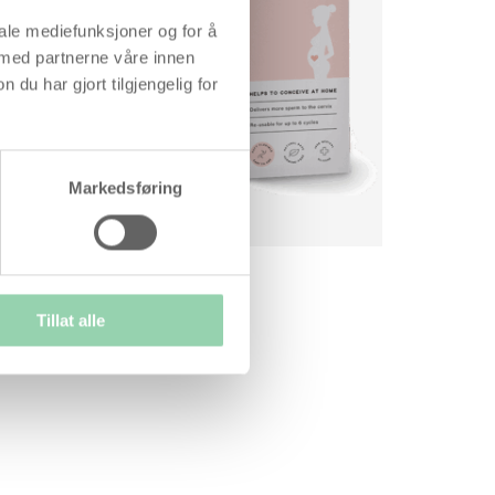
user
iale mediefunksjoner og for å
 med partnerne våre innen
r
u har gjort tilgjengelig for
Markedsføring
Tillat alle