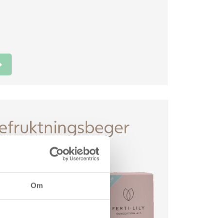
Befruktningsbeger
 øke
mmer inn i
e sjansene
Om
t med opptil