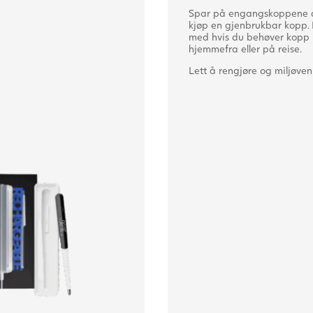
Vurdert
Spar på engangskoppene a
5.00
av 5
kjøp en gjenbrukbar kopp. 
med hvis du behøver kopp 
hjemmefra eller på reise.
Lett å rengjøre og miljøven