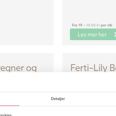
Fra 19 -
14,50
kr
per stk.
Les mer her
regner og
Ferti-Lily 
egner
Gratis frakt
Ferti-Lily er designet for å
mengden sædceller som ko
livmorhalsen, for å forbedr
Detaljer
for unnfangelse.
Øker sjansen for gravidite
48%*
ookies