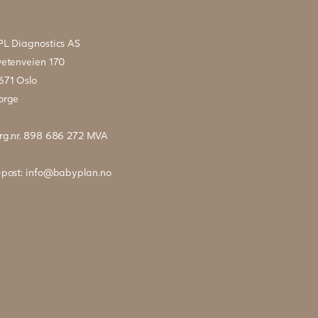
PL Diagnostics AS
vetenveien 170
671 Oslo
orge
rg.nr. 898 686 272 MVA
-post:
info@babyplan.no