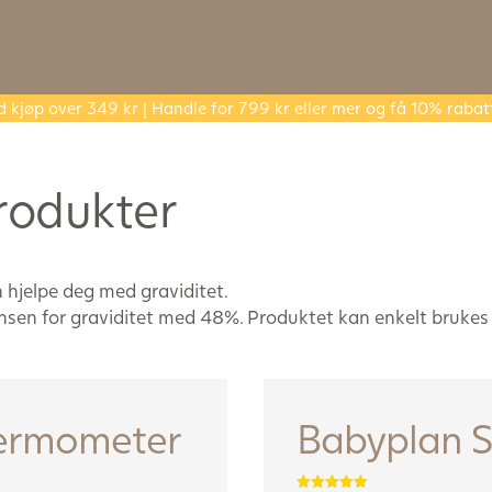
d kjøp over 349 kr | Handle for 799 kr eller mer og få 10% rabat
produkter
n hjelpe deg med graviditet.
sjansen for graviditet med 48%. Produktet kan enkelt brukes
termometer
Babyplan S