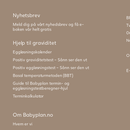
Nyhetsbrev
B
Meld dig på vårt nyhedsbrev og få e-
T
boken vår helt gratis
0
N
Hjelp til graviditet
Eggløsningskalender
O
Positiv graviditetstest – Sånn ser den ut
Positiv eggløsningstest – Sånn ser den ut
E
Basal temperaturmetoden (BBT)
Guide til Babyplan termin- og
eggløsningstestberegner-hjul
Terminkalkulator
Om Babyplan.no
Hvem er vi