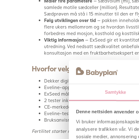
Måler fire parametere
— sædvolum (ml), sædc
samlede motile sædceller (million). Resultate
Sædprøven må stå i 15 minutter til den er f
Følg utviklingen over tid
— pakken inneholder 
flere ukers mellomrom og se hvordan livssti
forbedres med mosjon, kosthold og kosttil
Viktig informasjon
— ExSeed gir et kvantitat
utredning. Ved nedsatt sædkvalitet anbefales 
konsultasjon med en fruktbarhetsekspert er
Hvorfor velge denne pakken?
Dekker digital fertilitetsovervåking for beg
Eveline-appen forutsier dine mest fruktbar
Samtykke
ExSeed måler fire sædkvalitetsparametere m
2 tester inkludert i ExSeed — mulighet til å
CE-merkede produkter, godkjent som medisi
Denne nettsiden anvender c
Eveline-testene er av stavtype — prøvetak
Bruksanvisninger medfølger
Vi bruker informasjonskapsler
analysere trafikken vår. Vi 
Fertilitet starter med kunnskap. For dere begge.
sosiale medier, annonsering 