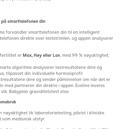
g på smarttelefonen din
ne forvandler smarttelefonen din til en intelligent
 telefonen direkte over teststrimlen, og appen analyserer
ertilitet er
Max, Høy eller Lav
, med 99 % nøyaktighet,
marte algoritme analyserer testresultatene dine og
us, tilpasset din individuelle hormonprofil
stresultatene dine og sender påminnelser om når det er
 din med partneren din direkte i appen. Eveline leveres
stk. Babyplan graviditetstest stav
emmebruk
øyaktighet lik laboratorietesting, påvist i kliniske
 som medisinsk utstyr.