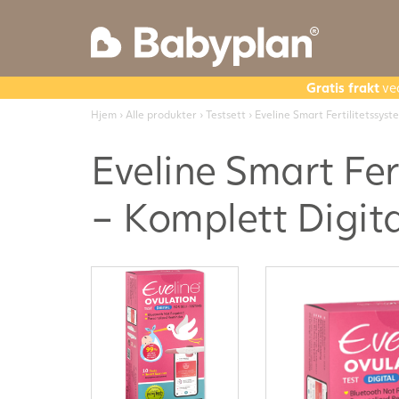
Gratis frakt
ve
Hjem
›
Alle produkter
›
Testsett
› Eveline Smart Fertilitetssys
Eveline Smart Fe
– Komplett Digita