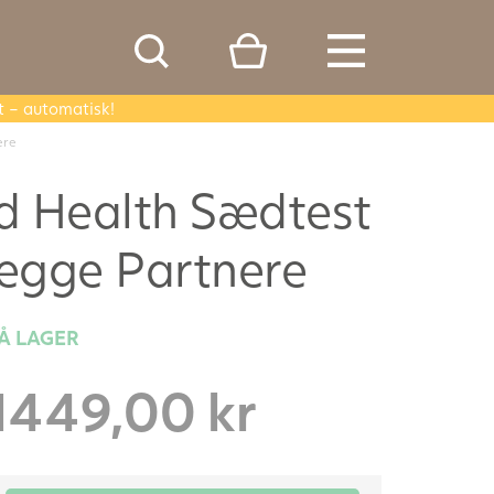
t – automatisk!
ere
ed Health Sædtest
 Begge Partnere
Å LAGER
1449,00
kr