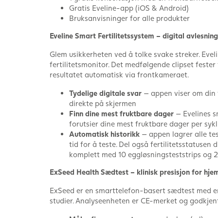
Gratis Eveline-app (iOS & Android)
Bruksanvisninger for alle produkter
Eveline Smart Fertilitetssystem – digital avlesnin
Glem usikkerheten ved å tolke svake streker. Eveli
fertilitetsmonitor. Det medfølgende clipset fester
resultatet automatisk via frontkameraet.
Tydelige digitale svar
— appen viser om din f
direkte på skjermen
Finn dine mest fruktbare dager
— Evelines s
forutsier dine mest fruktbare dager per sykl
Automatisk historikk
— appen lagrer alle te
tid for å teste. Del også fertilitetsstatusen
komplett med 10 eggløsningsteststrips og 2 
ExSeed Health Sædtest – klinisk presisjon for hj
ExSeed er en smarttelefon-basert sædtest med en n
studier. Analyseenheten er CE-merket og godkjent