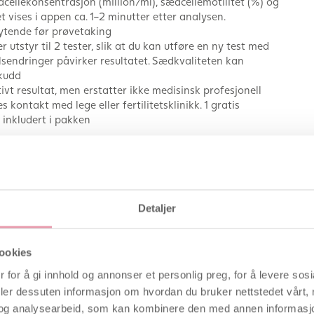
ellekonsentrasjon (million/ml), sædcellemotilitet (%) og
t vises i appen ca. 1–2 minutter etter analysen.
lytende før prøvetaking
utstyr til 2 tester, slik at du kan utføre en ny test med
lsendringer påvirker resultatet. Sædkvaliteten kan
skudd
ivt resultat, men erstatter ikke medisinsk profesjonell
kontakt med lege eller fertilitetsklinikk. 1 gratis
 inkludert i pakken
ge partnere i ett samlet kjøp
e dager og eliminerer usikkerheten ved manuell avlesning
Detaljer
ed klinisk presisjon — direkte via smarttelefonen din
 følge opp og måle forbedring
nsk utstyr
ookies
ing direkte uten oppsamlingskopp
 for å gi innhold og annonser et personlig preg, for å levere sos
deler dessuten informasjon om hvordan du bruker nettstedet vårt,
og analysearbeid, som kan kombinere den med annen informasjon d