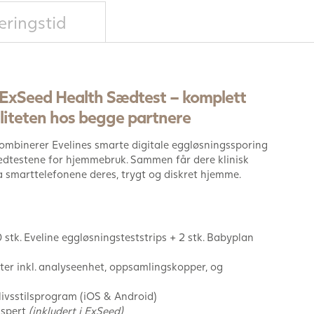
eringstid
& ExSeed Health Sædtest – komplett
tiliteten hos begge partnere
ombinerer Evelines smarte digitale eggløsningssporing
dtestene for hjemmebruk. Sammen får dere klinisk
fra smarttelefonene deres, trygt og diskret hjemme.
0 stk. Eveline eggløsningsteststrips + 2 stk. Babyplan
ester inkl. analyseenhet, oppsamlingskopper, og
livsstilsprogram (iOS & Android)
kspert
(inkludert i ExSeed)