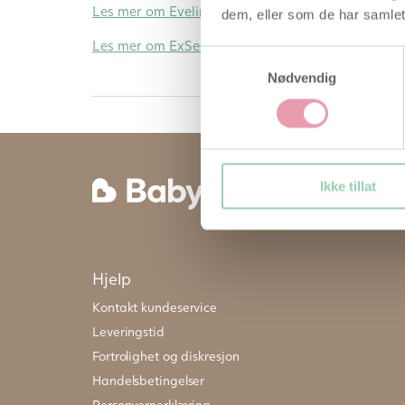
Les mer om Eveline Smart Fertilitetssystem
dem, eller som de har samlet
Les mer om ExSeed Health Sædtest
Samtykkevalg
Nødvendig
Ikke tillat
Hjelp
Kontakt kundeservice
Leveringstid
Fortrolighet og diskresjon
Handelsbetingelser
Personvernerklæring