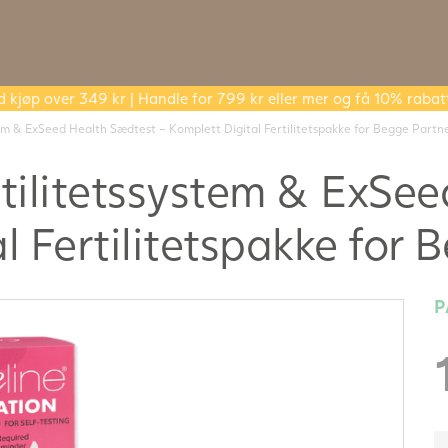
d kjøp over 349 kr | Handle for 799 kr eller mer og få 10% rabat
tem & ExSeed Health Sædtest – Komplett Digital Fertilitetspakke for Begge Partn
rtilitetssystem & ExSe
l Fertilitetspakke for
P