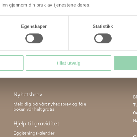
 inn gjennom din bruk av tjenestene deres.
Egenskaper
Statistikk
tillat utvalg
Nyhetsbrev
B
Meld dig på vårt nyhedsbrev og få e-
T
boken vår helt gratis
0
N
Hjelp til graviditet
Eggløsningskalender
O