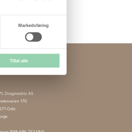
Markedsføring
Tillat alle
PL Diagnostics AS
vetenveien 170
671 Oslo
orge
rg.nr. 898 686 272 MVA