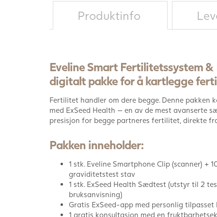
Produktinfo
Lev
Eveline Smart Fertilitetssystem 
digitalt pakke for å kartlegge fer
Fertilitet handler om dere begge. Denne pakken k
med ExSeed Health — en av de mest avanserte sæ
presisjon for begge partneres fertilitet, direkte 
Pakken inneholder:
1 stk. Eveline Smartphone Clip (scanner) + 1
graviditetstest stav
1 stk. ExSeed Health Sædtest (utstyr til 2 t
bruksanvisning)
Gratis ExSeed-app med personlig tilpasset 
1 gratis konsultasjon med en fruktbarhetse