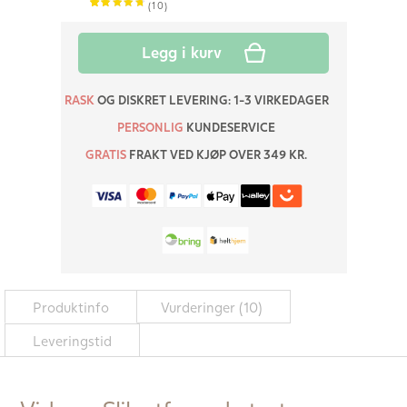
(
10
)
4.90
5
10
out of
Legg i kurv
based
on
customer
RASK
OG DISKRET LEVERING: 1-3 VIRKEDAGER
ratings
PERSONLIG
KUNDESERVICE
GRATIS
FRAKT VED KJØP OVER 349 KR.
Produktinfo
Vurderinger (10)
Leveringstid