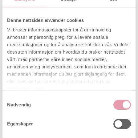
dagene.
Testen kan brukes hele døgnet og er sikker og enkel
Denne nettsiden anvender cookies
å bruke. Før du gjennomfører testen skal du samle
Vi bruker informasjonskapsler for å gi innhold og
urin i en kopp eller et beger. Testen forteller om det
annonser et personlig preg, for å levere sosiale
er LH (Luteinizing Hormone) i urinen. Du skal ta
mediefunksjoner og for å analysere trafikken vår. Vi deler
minst en test hver dag i testperioden.
dessuten informasjon om hvordan du bruker nettstedet
Konsentrasjonen av LH stiger ca. 24 til 36 timer før
vårt, med partnerne våre innen sosiale medier,
du får eggløsning – her vil testen bli positiv. Denne
annonsering og analysearbeid, som kan kombinere den
dagen og de kommende 2 dager, er de dagene du er
med annen informasjon du har gjort tilgjengelig for dem,
mest fruktbar.
eller som de har samlet inn gjennom din bruk av
tjenestene deres.
Økonomisk – den billigste type test på
Samtykkevalg
markedet
Nødvendig
99,9 % nøyaktig
Følsomheten er på 25mIU/mL
Selges på apoteker rundt omkring i Europa
Egenskaper
Testen er 4 mm bred
Enkel og gjennomførlig bruksanvisning – Kan