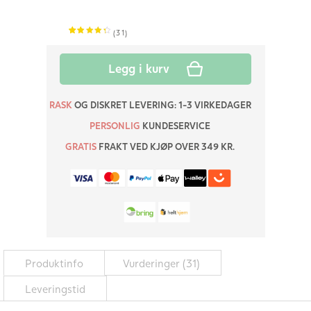
(
31
)
4.45
5
31
out
Legg i kurv
of
based
on
RASK
OG DISKRET LEVERING: 1-3 VIRKEDAGER
customer
ratings
PERSONLIG
KUNDESERVICE
GRATIS
FRAKT VED KJØP OVER 349 KR.
Produktinfo
Vurderinger (31)
Leveringstid