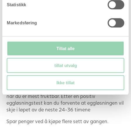
ses her!
Statistikk
Lang holdbarhet – 1½ til 2 år
CE merket til profesjonell hjemmebruk
Markedsføring
Nå med flere tester i pakken!
Vi anbefaler å teste to ganger om dagen for ikke å
gå glipp av LH-økningen. Noen kvinner opplever at
Tillat alle
deres LH-økning skjer over en kort periode (under
24 timer), så for ikke å gå glipp av en positiv test, er
tillat utvalg
vår anbefaling at du tester to ganger om dagen,
f.eks. morgen og kveld og på samme tid hver dag.
Ved å teste to ganger om dagen får du et mer
Ikke tillat
nøyaktig forventet tidspunkt for eggløsningen og
når du er mest fruktbar. Etter en positiv
eggløsningstest kan du forvente at eggløsningen vil
skje i løpet av de neste 24-36 timene
Spar penger ved å kjøpe flere sett av gangen.