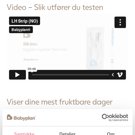
Video – Slik utfører du testen
Viser dine mest fruktbare dager
Det er viktig å kjenne perioden når du er fruktbar
hvis du ønsker å bli gravid. Det kan være vanskelig
ettersom denne perioden kun varer noen få dager.
En eggløsningstest kan hjelpe deg med å finne disse
Samtykke
Detaljer
Om